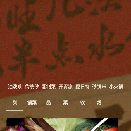
油泼系
传统砂
蒸制菜
开胃凉
夏日特
砂锅米
小火锅
列
锅菜
品
菜
饮
线